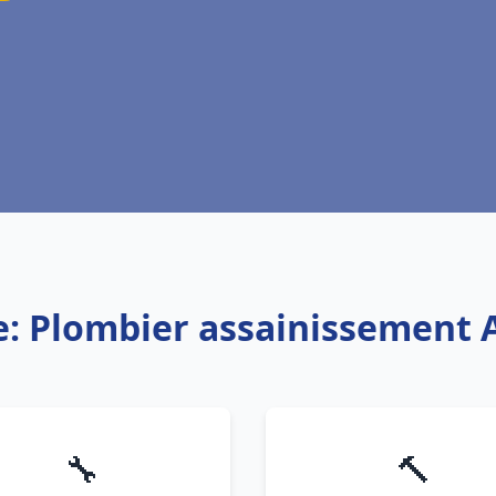
e: Plombier assainissement
🔧
🔨