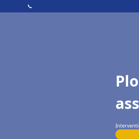
📞
Pl
as
Intervent