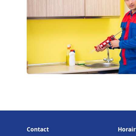
Contact
Horair