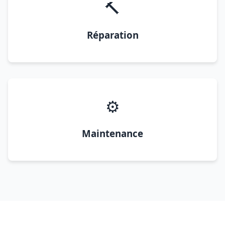
🔨
Réparation
⚙️
Maintenance