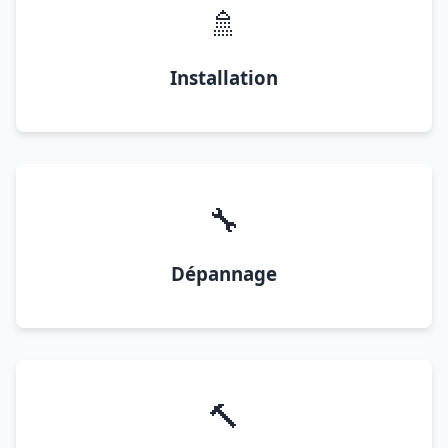
🚿
Installation
🔧
Dépannage
🔨