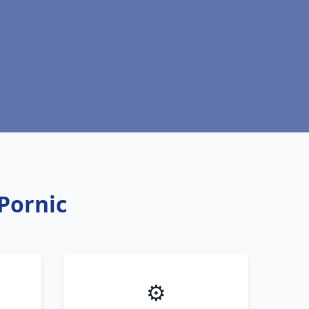
Pornic
⚙️