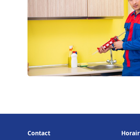
Contact
Horair