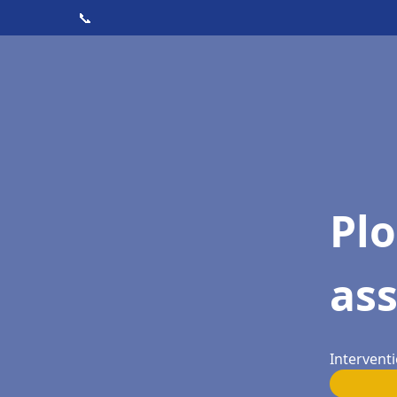
📞
Pl
as
Interventi