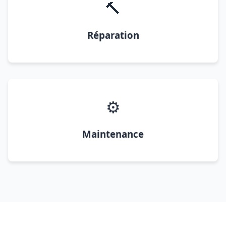
🔨
Réparation
⚙️
Maintenance