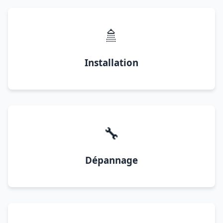
🚿
Installation
🔧
Dépannage