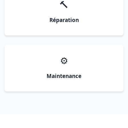
🔨
Réparation
⚙️
Maintenance