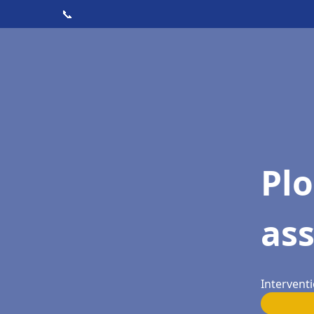
📞
Pl
as
Interventi