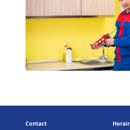
Contact
Horair