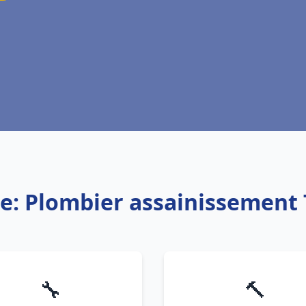
ce: Plombier assainissement 
🔧
🔨