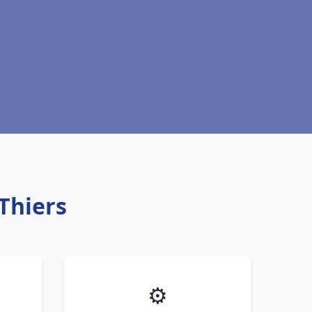
Thiers
⚙️