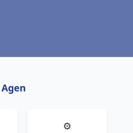
t Agen
⚙️