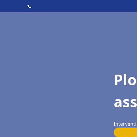
📞
Pl
as
Intervent