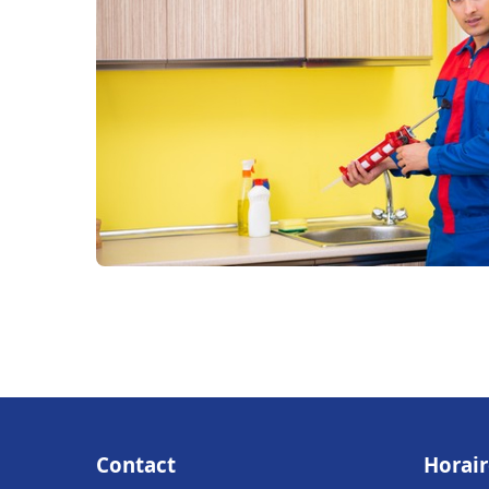
Contact
Horair