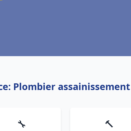
ce: Plombier assainissemen
🔧
🔨