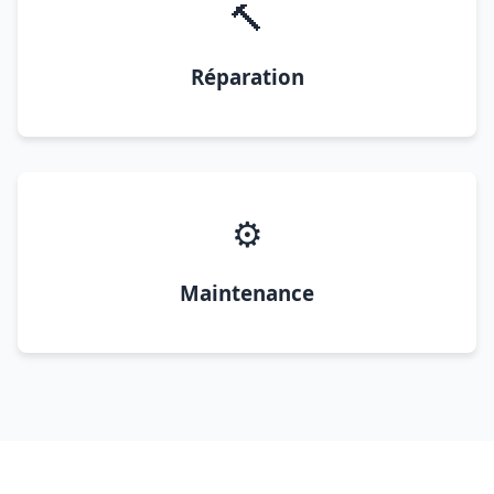
🔨
Réparation
⚙️
Maintenance