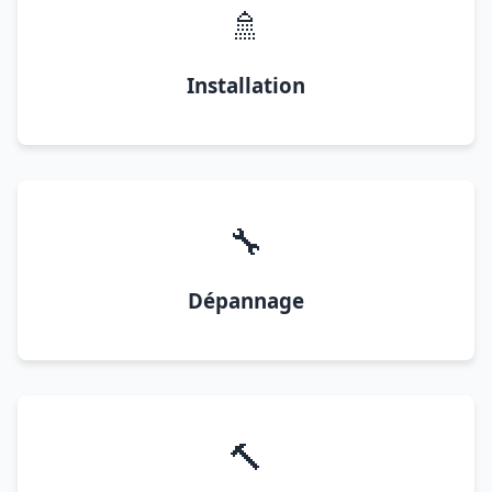
🚿
Installation
🔧
Dépannage
🔨