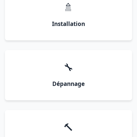
🚿
Installation
🔧
Dépannage
🔨