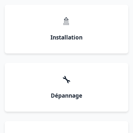
🚿
Installation
🔧
Dépannage