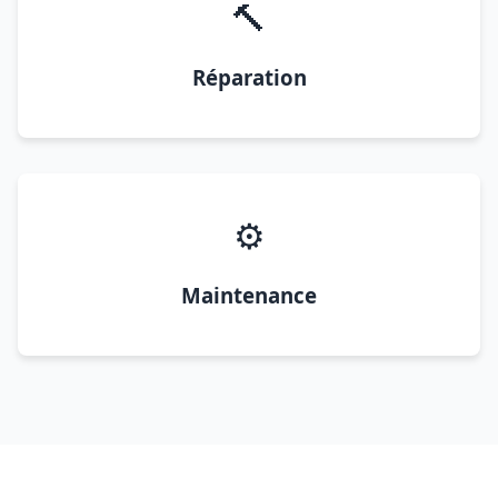
🔨
Réparation
⚙️
Maintenance