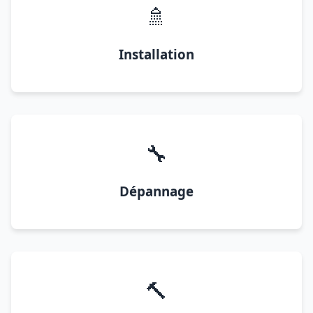
🚿
Installation
🔧
Dépannage
🔨