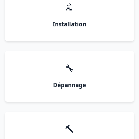
🚿
Installation
🔧
Dépannage
🔨