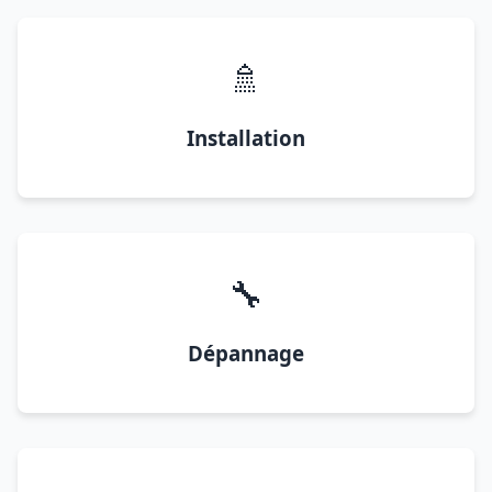
🚿
Installation
🔧
Dépannage