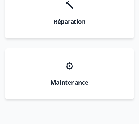
🔨
Réparation
⚙️
Maintenance