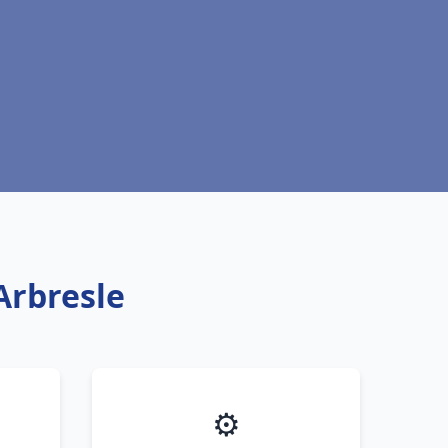
Arbresle
⚙️