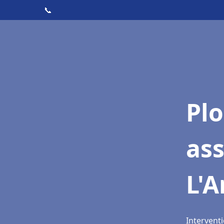
📞
Pl
as
L'A
Interventi