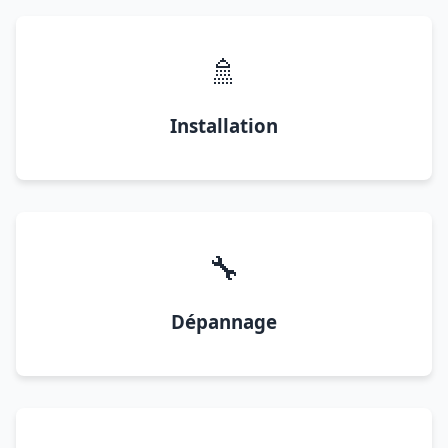
🚿
Installation
🔧
Dépannage