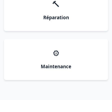
🔨
Réparation
⚙️
Maintenance