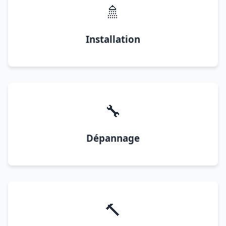
🚿
Installation
🔧
Dépannage
🔨