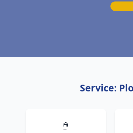
Service: P
🚿