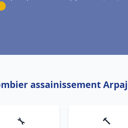
lombier assainissement Arpaj
🔧
🔨