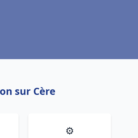
on sur Cère
⚙️