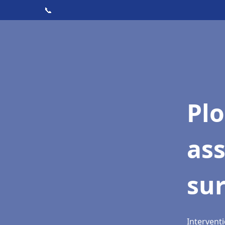
📞
Pl
as
sur
Interventi