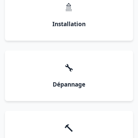
🚿
Installation
🔧
Dépannage
🔨