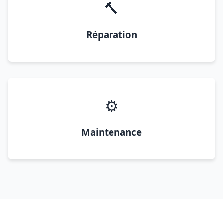
🔨
Réparation
⚙️
Maintenance