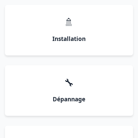
🚿
Installation
🔧
Dépannage