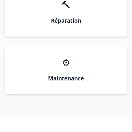
🔨
Réparation
⚙️
Maintenance