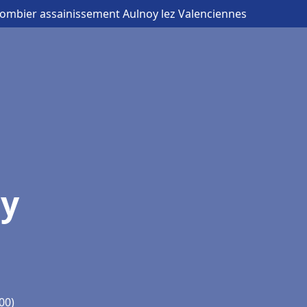
lombier assainissement Aulnoy lez Valenciennes
oy
00)