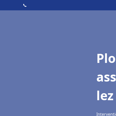
📞
Pl
as
lez
Interventi