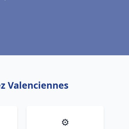
ez Valenciennes
⚙️