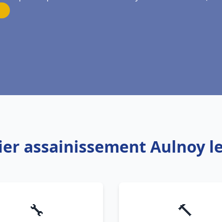
ier assainissement Aulnoy l
🔧
🔨