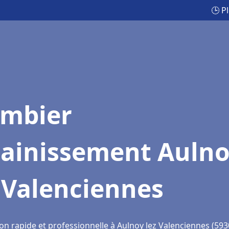
🕒 P
ombier
sainissement Auln
 Valenciennes
on rapide et professionnelle à Aulnoy lez Valenciennes (593