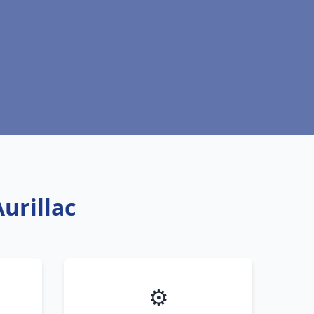
urillac
⚙️