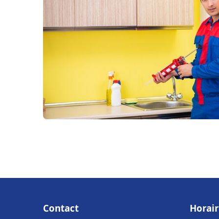
Contact
Horair