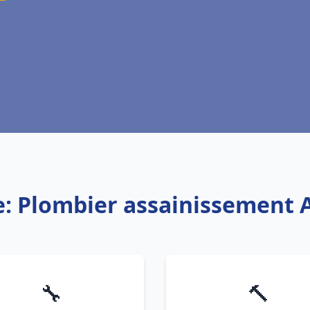
e: Plombier assainissement A
🔧
🔨