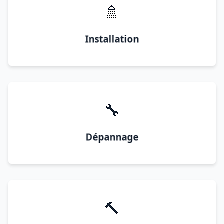
🚿
Installation
🔧
Dépannage
🔨