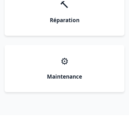
🔨
Réparation
⚙️
Maintenance