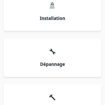
🚿
Installation
🔧
Dépannage
🔨