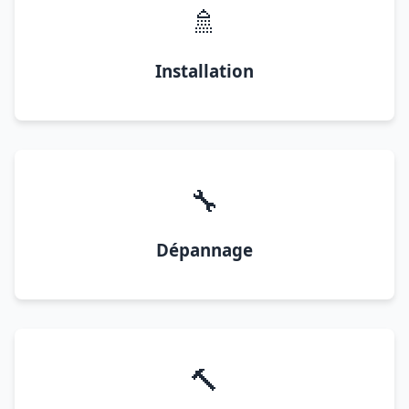
🚿
Installation
🔧
Dépannage
🔨