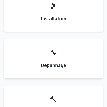
🚿
Installation
🔧
Dépannage
🔨