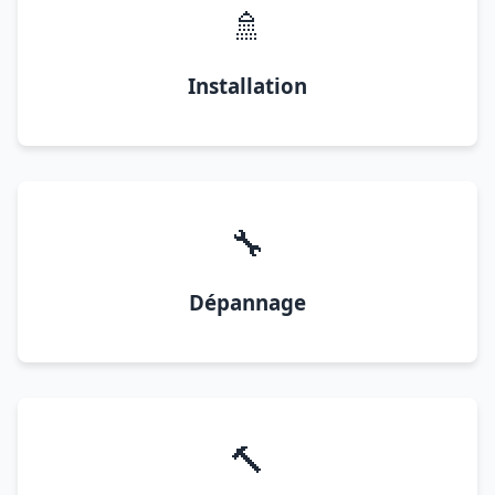
🚿
Installation
🔧
Dépannage
🔨