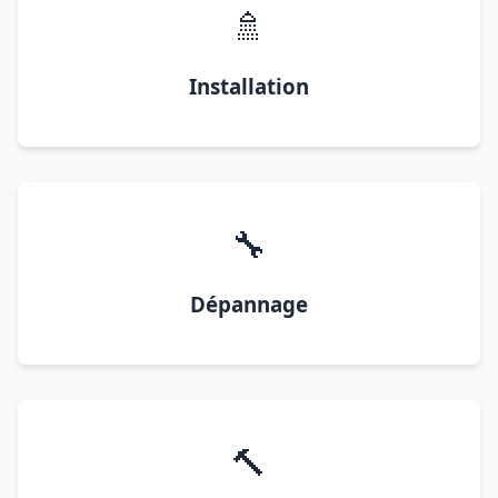
🚿
Installation
🔧
Dépannage
🔨