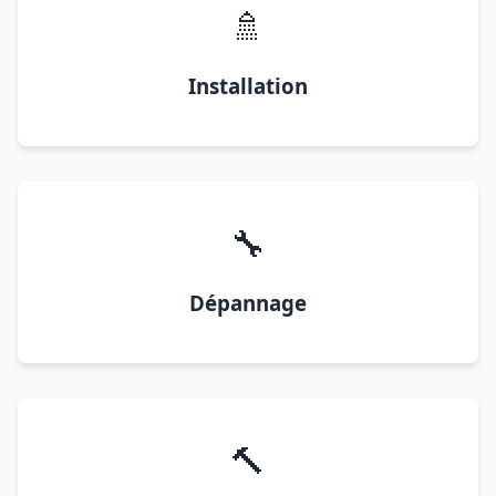
🚿
Installation
🔧
Dépannage
🔨