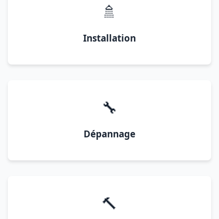
🚿
Installation
🔧
Dépannage
🔨