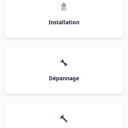
🚿
Installation
🔧
Dépannage
🔨