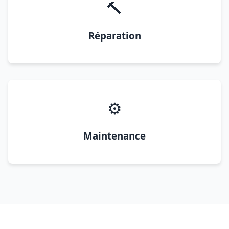
🔨
Réparation
⚙️
Maintenance