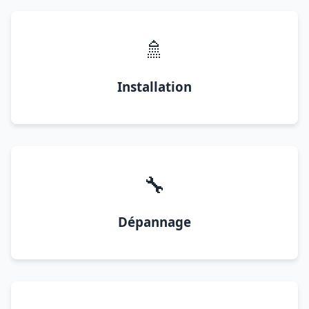
🚿
Installation
🔧
Dépannage