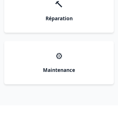
🔨
Réparation
⚙️
Maintenance