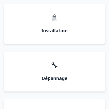
🚿
Installation
🔧
Dépannage