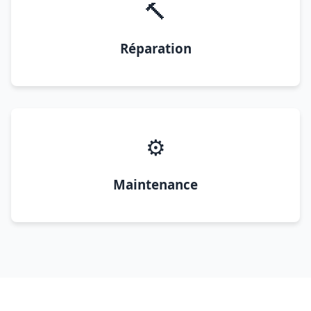
🔨
Réparation
⚙️
Maintenance