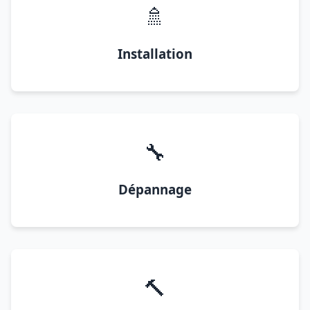
🚿
Installation
🔧
Dépannage
🔨