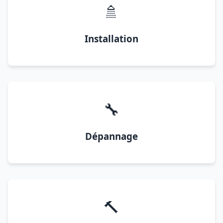
🚿
Installation
🔧
Dépannage
🔨