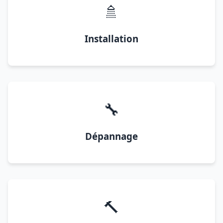
🚿
Installation
🔧
Dépannage
🔨