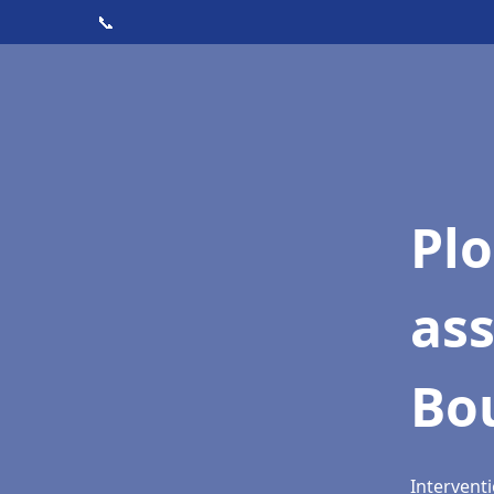
📞
Pl
as
Bou
Interventi