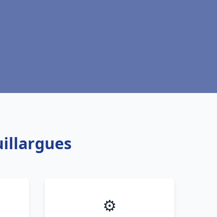
illargues
⚙️