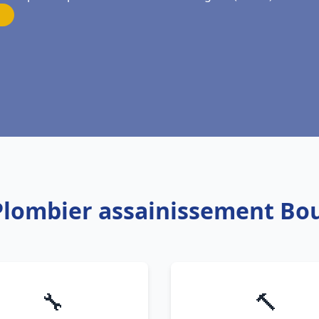
 Plombier assainissement Bou
🔧
🔨