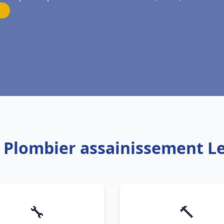
: Plombier assainissement L
🔧
🔨