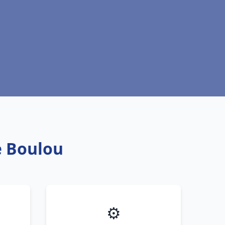
e Boulou
⚙️