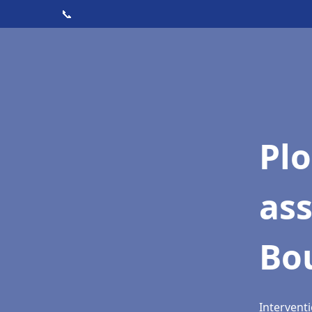
📞
Pl
as
Bo
Interventi