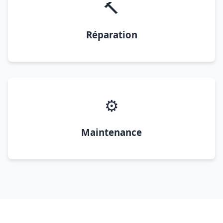
🔨
Réparation
⚙️
Maintenance