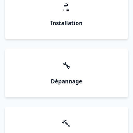
🚿
Installation
🔧
Dépannage
🔨