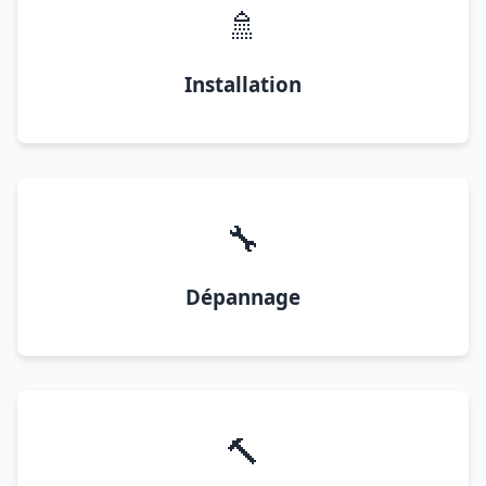
🚿
Installation
🔧
Dépannage
🔨