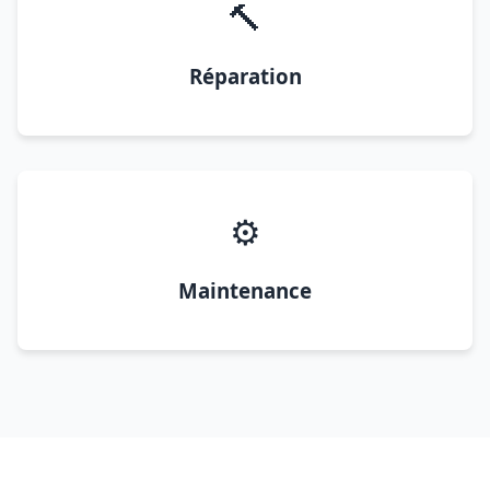
🔨
Réparation
⚙️
Maintenance