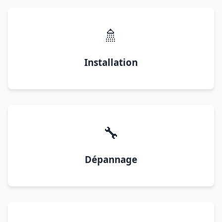
🚿
Installation
🔧
Dépannage