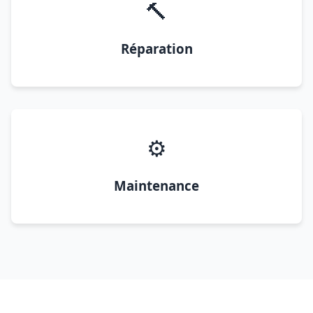
🔨
Réparation
⚙️
Maintenance