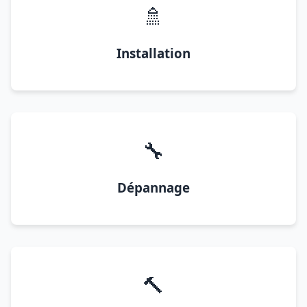
🚿
Installation
🔧
Dépannage
🔨