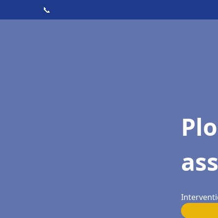
📞
Pl
as
Interventi