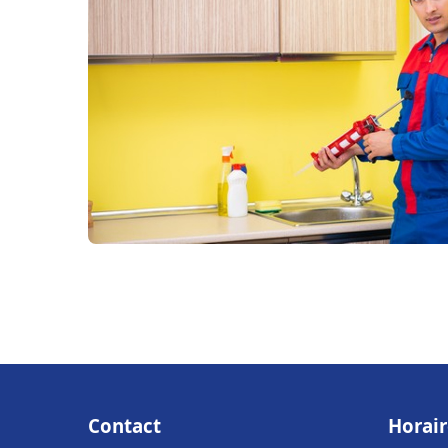
Contact
Horair