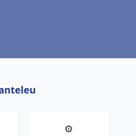
Canteleu
⚙️