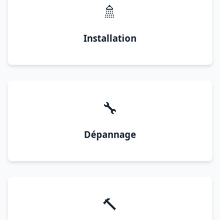
🚿
Installation
🔧
Dépannage
🔨